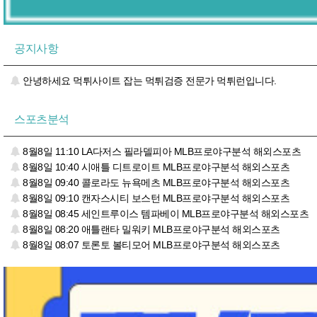
공지사항
안녕하세요 먹튀사이트 잡는 먹튀검증 전문가 먹튀런입니다.
스포츠분석
8월8일 11:10 LA다저스 필라델피아 MLB프로야구분석 해외스포츠
8월8일 10:40 시애틀 디트로이트 MLB프로야구분석 해외스포츠
8월8일 09:40 콜로라도 뉴욕메츠 MLB프로야구분석 해외스포츠
8월8일 09:10 캔자스시티 보스턴 MLB프로야구분석 해외스포츠
8월8일 08:45 세인트루이스 템파베이 MLB프로야구분석 해외스포츠
8월8일 08:20 애틀랜타 밀워키 MLB프로야구분석 해외스포츠
8월8일 08:07 토론토 볼티모어 MLB프로야구분석 해외스포츠