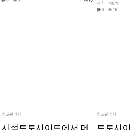
0
5
More
다.1…
더보기
0
15
최고관리자
최고관리자
사설토토사이트에서 메
토토사이