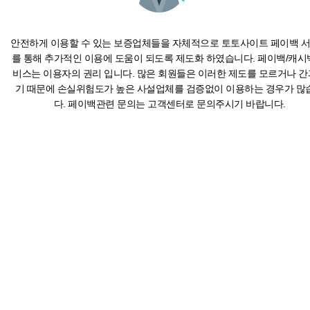
안전하게 이용할 수 있는 보증업체들을 자체적으로 토토사이트 페이백 
를 통해 추가적인 이용에 도움이 되도록 제도화 하였습니다. 페이백/캐시
비스는 이용자의 권리 입니다. 많은 회원들은 이러한 제도를 모르거나 
기 때문에 손실위험도가 높은 사설업체를 검증없이 이용하는 경우가 많
다. 페이백관련 문의는 고객센터로 문의주시기 바랍니다.