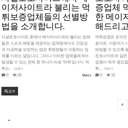
이저사이트라 불리는 먹
증업체 
튀보증업체들의 선별방
한 메이
법을 소개합니다.
해드리고
사설토토사이트 중에서 메이저사이트라 불리는 업체
먹튀검증은 온라인
들은 스포츠 베팅을 제공하는 업체중에서도 안정성
용어로, 이용자가 
과 자금력을 보장하는 많은 회원분들이 이용하는 업
베팅할 수 있도록 
체를 이르는 말입니다. 그러나 이러한 업체들에게서
토토사이트와 같은
발생할 수 있는 문제 중 하나가 바로 '먹튀'입니다. 먹
검증이 매우 중요합
튀는…
튀…
더보기
더보기
0
26
0
31
More
검색