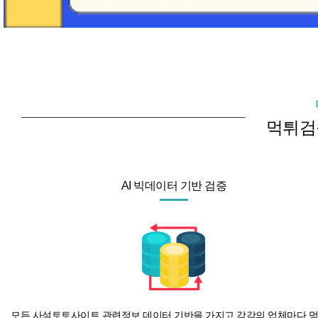
먹튀검
AI 빅데이터 기반 검증
모든 사설토토사이트 관련정보 데이터 기반을 가지고 각각의 업체마다 