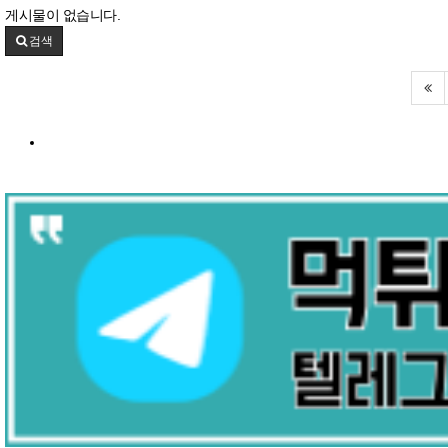
게시물이 없습니다.
검색