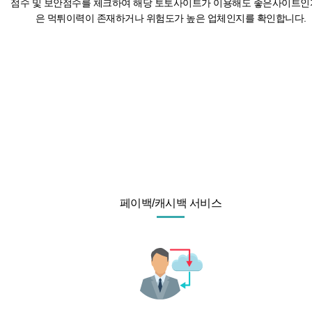
점수 및 보안점수를 체크하여 해당 토토사이트가 이용해도 좋은사이트인
은 먹튀이력이 존재하거나 위험도가 높은 업체인지를 확인합니다.
페이백/캐시백 서비스