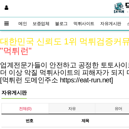
메인
보증업체
블로그
먹튀사이트
자유게시판
대한민국 신뢰도 1위 먹튀검증커
"먹튀런"
업계전문가들이 안전하고 공정한 토토사이
더 이상 악질 먹튀사이트의 피해자가 되지
[먹튀런 도메인주소 https://eat-run.net]
자유게시판
전체(0)
자유
유머
번호
제목