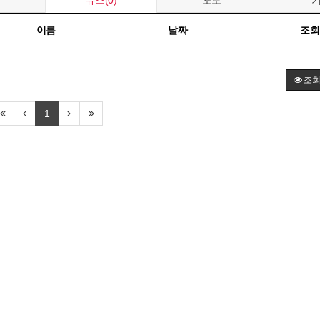
머
뉴스(0)
포토
이름
날짜
조회
조회
1