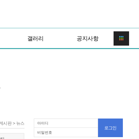
갤러리
공지사항
.
게시판 > 뉴스
로그인