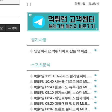
기타
자동로그인
회원가입
|
정보찾기
순
목록
공지사항
+0
안녕하세요 먹튀사이트 잡는 먹튀검증 전문가 먹튀런입니다.
스포츠분석
+0
8월8일 11:10 LA다저스 필라델피아 MLB프로야구분석 해외스포츠
+0
8월8일 10:40 시애틀 디트로이트 MLB프로야구분석 해외스포츠
+0
8월8일 09:40 콜로라도 뉴욕메츠 MLB프로야구분석 해외스포츠
+0
8월8일 09:10 캔자스시티 보스턴 MLB프로야구분석 해외스포츠
+0
8월8일 08:45 세인트루이스 템파베이 MLB프로야구분석 해외스포츠
+0
8월8일 08:20 애틀랜타 밀워키 MLB프로야구분석 해외스포츠
+0
8월8일 08:07 토론토 볼티모어 MLB프로야구분석 해외스포츠