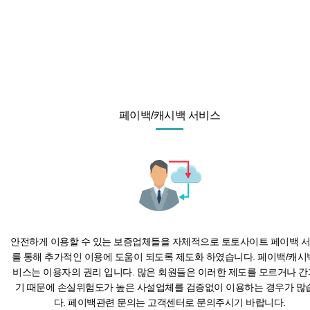
페이백/캐시백 서비스
안전하게 이용할 수 있는 보증업체들을 자체적으로 토토사이트 페이백 
를 통해 추가적인 이용에 도움이 되도록 제도화 하였습니다. 페이백/캐시
비스는 이용자의 권리 입니다. 많은 회원들은 이러한 제도를 모르거나 
기 때문에 손실위험도가 높은 사설업체를 검증없이 이용하는 경우가 많
다. 페이백관련 문의는 고객센터로 문의주시기 바랍니다.