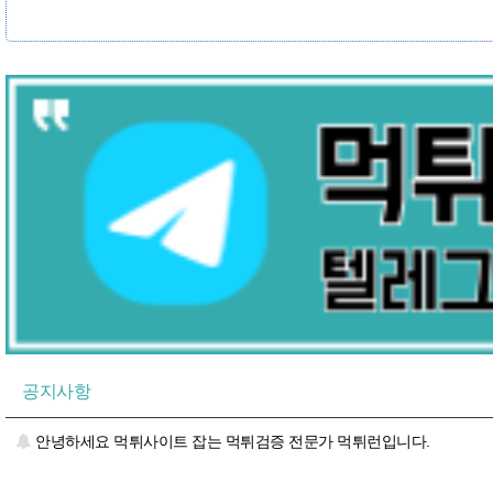
공지사항
안녕하세요 먹튀사이트 잡는 먹튀검증 전문가 먹튀런입니다.