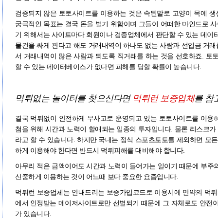
검증되지 않은 토토사이트를 이용하는 것은 속된말로 고양이 목에 생
궁극적인 목표는 결국 돈을 벌기 위함이며 그들이 어떠한 마인드로 사
기 위해서는 사이트마다 회원이나 검증업체에서 판단할 수 있는 데이터베
물건을 싸게 판다고 해도 거래내역이 하나도 없는 사람과 선입금 거래
서 거래내역이 많은 사람과 되도록 직거래를 하는 것을 선호하죠. 토
할 수 있는 데이터베이스가 없다면 피해를 당할 확률이 높습니다.
먹튀없는 놀이터를 찾으신다면
먹튀런 보증업체
를 참
결국 먹튀없이 안전하게 무사고로 운영되고 있는 토토사이트를 이용
첨을 위해 시간과 노력이 할애되는 일종의 투자입니다. 물론 리스크가
라고 할 수 있습니다. 하지만 국내는 정식 스포츠토토를 제외하면 모
하게 이용해야 한다면 반드시 먹튀피해를 대비해야 합니다.
아무리 적은 금액이어도 시간과 노력이 들어가는 일이기 때문에 부주
신중하게 이용하는 것이 어느때 보다 중요한 요즘입니다.
먹튀런 보증업체는 안내드리는 보증가입코드로 이용시에 만약의 먹튀사
에서 인정받는 메이저사이트로만 선별되기 때문에 그 자체로도 안전이
가 있습니다.