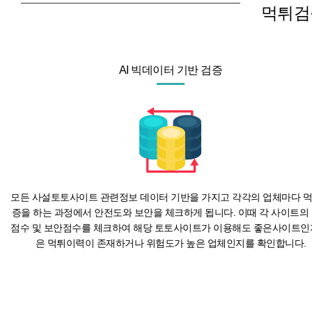
먹튀검
AI 빅데이터 기반 검증
모든 사설토토사이트 관련정보 데이터 기반을 가지고 각각의 업체마다 
증을 하는 과정에서 안전도와 보안을 체크하게 됩니다. 이때 각 사이트의
점수 및 보안점수를 체크하여 해당 토토사이트가 이용해도 좋은사이트인
은 먹튀이력이 존재하거나 위험도가 높은 업체인지를 확인합니다.