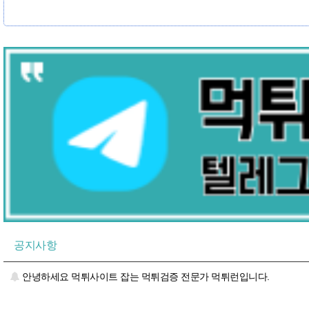
공지사항
안녕하세요 먹튀사이트 잡는 먹튀검증 전문가 먹튀런입니다.