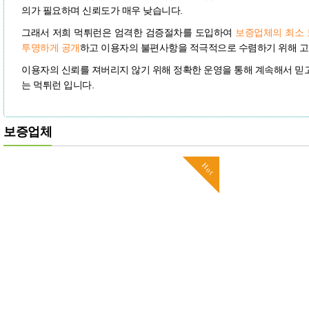
의가 필요하며 신뢰도가 매우 낮습니다.
그래서 저희 먹튀런은 엄격한 검증절차를 도입하여
보증업체의 최소 
투명하게 공개
하고 이용자의 불편사항을 적극적으로 수렴하기 위해 고객
이용자의 신뢰를 져버리지 않기 위해 정확한 운영을 통해 계속해서 믿
는 먹튀런 입니다.
보증업체
Hot