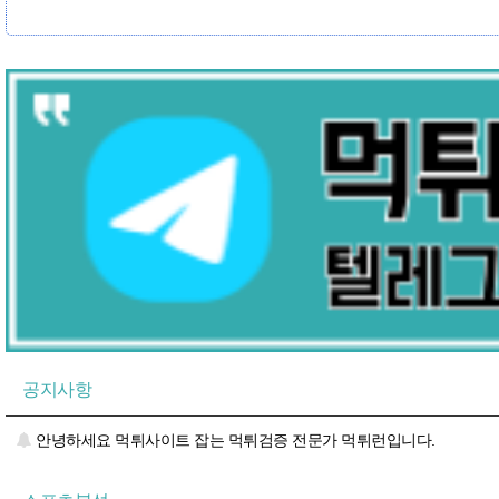
공지사항
안녕하세요 먹튀사이트 잡는 먹튀검증 전문가 먹튀런입니다.