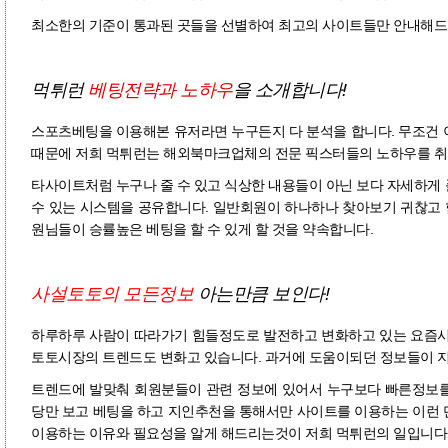
최소한의 기준이 통과된 곳들을 선별하여 최고의 사이트들만 안내해드
먹튀런
베팅전략과 노하우
을 소개합니다!
스포츠베팅을 이용해본 유저라면 누구든지 다 분석을 합니다. 무조건
때문에 저희 먹튀런는 해외북마크업체의 전문 픽스터들의 노하우를 
타사이트처럼 누구나 줄 수 있고 식상한 내용들이 아닌 보다 자세하게
수 있는 시스템을 공유합니다. 일반회원이 하나하나 찾아보기 귀찮고
원님들이 승률높은 베팅을 할 수 있게 할 것을 약속합니다.
사설토토의 모든정보
아는만큼 보인다!
하루하루 사람이 따라가기 힘들정도로 발전하고 변화하고 있는 요즘시
토토시장의 트렌드도 변화고 있습니다. 과거에 도움이되던 정보들이 지
트렌드에 발맞춰 회원분들이 관련 정보에 있어서 누구보다 빠른정보
당만 보고 베팅을 하고 지인추천을 통해서만 사이트를 이용하는 이런
이용하는 이유와 필요성을 알게 해드리는것이 저희 먹튀런의 일입니다