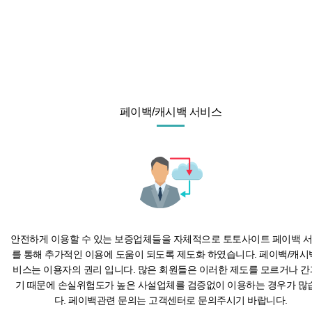
페이백/캐시백 서비스
안전하게 이용할 수 있는 보증업체들을 자체적으로 토토사이트 페이백 
를 통해 추가적인 이용에 도움이 되도록 제도화 하였습니다. 페이백/캐시
비스는 이용자의 권리 입니다. 많은 회원들은 이러한 제도를 모르거나 
기 때문에 손실위험도가 높은 사설업체를 검증없이 이용하는 경우가 많
다. 페이백관련 문의는 고객센터로 문의주시기 바랍니다.