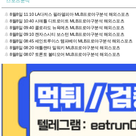
스포츠분석
8월8일 11:10 LA다저스 필라델피아 MLB프로야구분석 해외스포츠
8월8일 10:40 시애틀 디트로이트 MLB프로야구분석 해외스포츠
8월8일 09:40 콜로라도 뉴욕메츠 MLB프로야구분석 해외스포츠
8월8일 09:10 캔자스시티 보스턴 MLB프로야구분석 해외스포츠
8월8일 08:45 세인트루이스 템파베이 MLB프로야구분석 해외스포츠
8월8일 08:20 애틀랜타 밀워키 MLB프로야구분석 해외스포츠
8월8일 08:07 토론토 볼티모어 MLB프로야구분석 해외스포츠