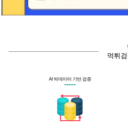
먹튀검
AI 빅데이터 기반 검증