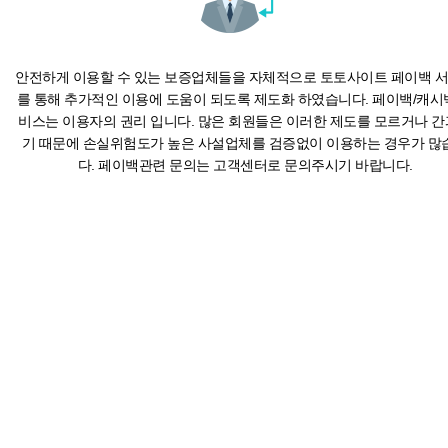
안전하게 이용할 수 있는 보증업체들을 자체적으로 토토사이트 페이백 
를 통해 추가적인 이용에 도움이 되도록 제도화 하였습니다. 페이백/캐시
비스는 이용자의 권리 입니다. 많은 회원들은 이러한 제도를 모르거나 
기 때문에 손실위험도가 높은 사설업체를 검증없이 이용하는 경우가 많
다. 페이백관련 문의는 고객센터로 문의주시기 바랍니다.