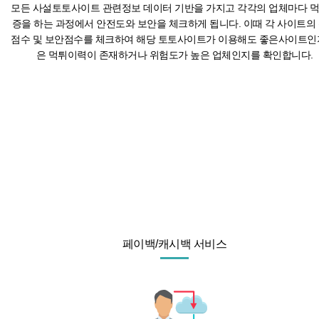
모든 사설토토사이트 관련정보 데이터 기반을 가지고 각각의 업체마다 
증을 하는 과정에서 안전도와 보안을 체크하게 됩니다. 이때 각 사이트의
점수 및 보안점수를 체크하여 해당 토토사이트가 이용해도 좋은사이트인
은 먹튀이력이 존재하거나 위험도가 높은 업체인지를 확인합니다.
페이백/캐시백 서비스