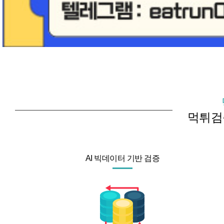
먹튀검
AI 빅데이터 기반 검증