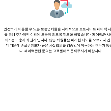
안전하게 이용할 수 있는 보증업체들을 자체적으로 토토사이트 페이백 
를 통해 추가적인 이용에 도움이 되도록 제도화 하였습니다. 페이백/캐시
비스는 이용자의 권리 입니다. 많은 회원들은 이러한 제도를 모르거나 
기 때문에 손실위험도가 높은 사설업체를 검증없이 이용하는 경우가 많
다. 페이백관련 문의는 고객센터로 문의주시기 바랍니다.