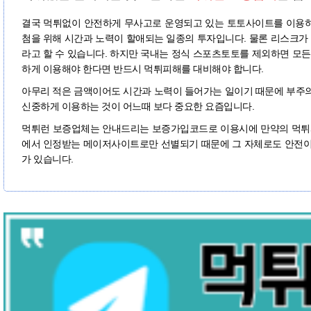
결국 먹튀없이 안전하게 무사고로 운영되고 있는 토토사이트를 이용
첨을 위해 시간과 노력이 할애되는 일종의 투자입니다. 물론 리스크가
라고 할 수 있습니다. 하지만 국내는 정식 스포츠토토를 제외하면 모
하게 이용해야 한다면 반드시 먹튀피해를 대비해야 합니다.
아무리 적은 금액이어도 시간과 노력이 들어가는 일이기 때문에 부주
신중하게 이용하는 것이 어느때 보다 중요한 요즘입니다.
먹튀런 보증업체는 안내드리는 보증가입코드로 이용시에 만약의 먹튀사
에서 인정받는 메이저사이트로만 선별되기 때문에 그 자체로도 안전이
가 있습니다.