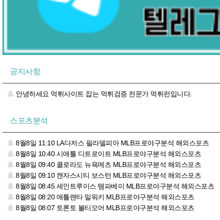
공지사항
안녕하세요 먹튀사이트 잡는 먹튀검증 전문가 먹튀런입니다.
스포츠분석
8월8일 11:10 LA다저스 필라델피아 MLB프로야구분석 해외스포츠
8월8일 10:40 시애틀 디트로이트 MLB프로야구분석 해외스포츠
8월8일 09:40 콜로라도 뉴욕메츠 MLB프로야구분석 해외스포츠
8월8일 09:10 캔자스시티 보스턴 MLB프로야구분석 해외스포츠
8월8일 08:45 세인트루이스 템파베이 MLB프로야구분석 해외스포츠
8월8일 08:20 애틀랜타 밀워키 MLB프로야구분석 해외스포츠
8월8일 08:07 토론토 볼티모어 MLB프로야구분석 해외스포츠